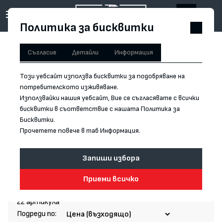
Политика за бисквитки
Начало
/
Ножове
Съгласие
Детайли
Информация
Филтри
Този уебсайт използва бисквитки за подобряване на
потребителското изживяване.
НОЖОВЕ
Използвайки нашия уебсайт, Вие се съгласявате с всички
бисквитки в съответствие с нашата Политика за
TESCOMA е италианска марка кухненски ножове и
Бисквитки.
аксесоари.
Прочетете повече в таб Информация.
Марката бързо се развива в страната си, след което и в
останалата част на света.
Запиши избора
Прочети повече
Ножовете от марката са подходящи за начинаещи
любители на кулинарията или домакинства, които искат
Приеми всичко
бюджетен клас качествени ножове.
Tescoma са полулярни със своето качество на достъпна
22 артикула
цена.
Подреди по: