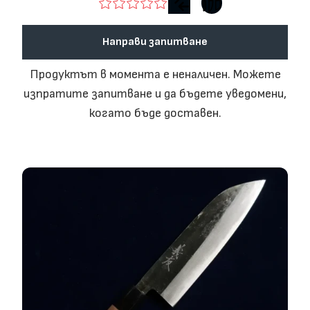
Тук предлагаме японски ножове от различни ковачници в
Япония.
Направи запитване
Ножовете са изработени в SAKAI , SEKI и
Tanegashima. Ще
се опитваме да доставяме и от други места в Япония.
Продуктът в момента е неналичен. Можете
Японските кухненски ножове са известни с качеството,
дизайна и изяществото си - насладете му се в бълния му
изпратите запитване и да бъдете уведомени,
блясък.
когато бъде доставен.
">
Тук предлагаме японски ножове от различни ковачници в
Япония.
Ножовете са изработени в SAKAI , SEKI и
Tanegashima. Ще
се опитваме да доставяме и от други места в Япония.
Японските кухненски ножове са известни с качеството,
дизайна и изяществото си - насладете му се в бълния му
блясък.
">
Tanegashima. Ще се опитваме да доставяме и от други
места в Япония.