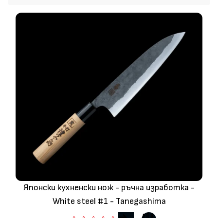
Японските кухненски ножове са известни с качеството,
дизайна и изяществото си - насладете му се в бълния му
блясък.
\">
Тук предлагаме японски ножове от различни ковачници в
Япония.
Ножовете са изработени в SAKAI , SEKI и
Tanegashima. Ще
се опитваме да доставяме и от други места в Япония.
Японските кухненски ножове са известни с качеството,
дизайна и изяществото си - насладете му се в бълния му
блясък.
" value="
Tanegashima. Ще се опитваме да доставяме и от други
места в Япония.
Японските кухненски ножове са известни с качеството,
Японски кухненски нож - ръчна изработка -
дизайна и изяществото си - насладете му се в бълния му
White steel #1 - Tanegashima
блясък.
" value="