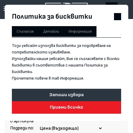
Политика за бисквитки
Начало
/
Ножове
Съгласие
Детайли
Информация
Филтри
Този уебсайт използва бисквитки за подобряване на
потребителското изживяване.
НОЖОВЕ
Използвайки нашия уебсайт, Вие се съгласявате с всички
бисквитки в съответствие с нашата Политика за
Японските кухненски ножове са известни с качеството,
Бисквитки.
дизайна и изяществото си - насладете му се в пълния му
Прочетете повече в таб Информация.
блясък.
Запиши избора
Прочети повече
\" value=\"
Тук предлагаме японски ножове от различни ковачници в
Приеми всичко
Япония.
Ножовете са изработени в SAKAI , SEKI и
Tanegashima. Ще
6 артикула
се опитваме да доставяме и от други места в Япония.
Подреди по: