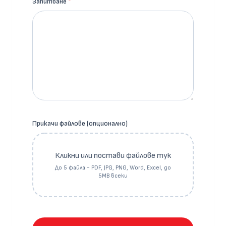
Запитване
*
Прикачи файлове (опционално)
Кликни или постави файлове тук
До 5 файла - PDF, JPG, PNG, Word, Excel, до
5MB всеки