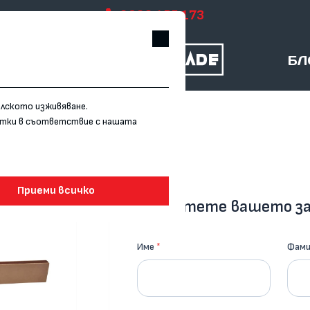
0899 155 173
БЛ
елското изживяване.
витки в съответствие с нашата
Приеми всичко
Изпратете вашето з
Име
*
Фами