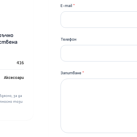
E-mail
*
ръчно
Телефон
ствена
416
Запитване
*
Аксесоари
дясно, за да
тносно този