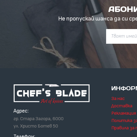
АБОНИ
Не пропускай шанса да си ср
ИНФОР
За нас
Доставка
Адрес:
Рекламация
гр. Стара Загора, 6000
Политика з
ул. Христо Ботев 50
Правила за 
Телефон: