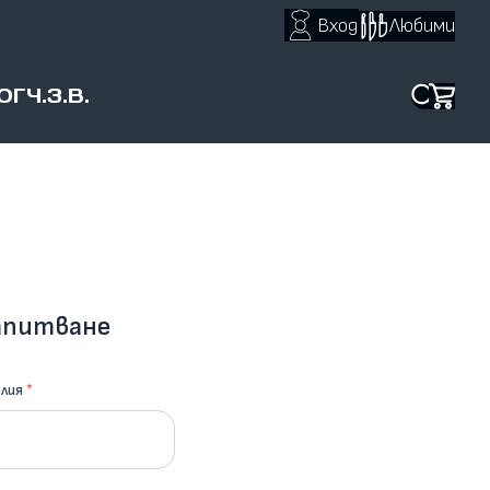
Вход
Любими
ОГ
Ч.З.В.
апитване
лия
*