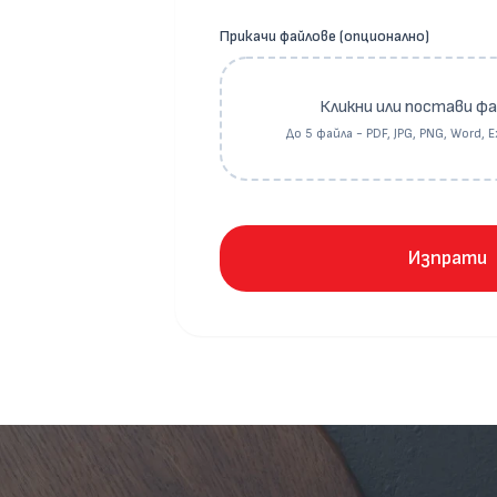
Прикачи файлове (опционално)
Кликни или постави ф
До 5 файла - PDF, JPG, PNG, Word, 
Изпрати