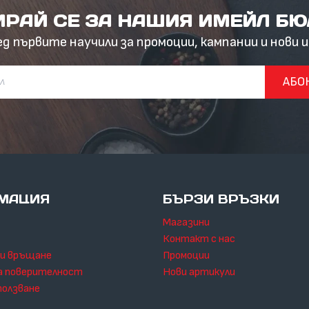
РАЙ СЕ ЗА НАШИЯ ИМЕЙЛ Б
ед първите научили за промоции, кампании и нови 
АБО
МАЦИЯ
БЪРЗИ ВРЪЗКИ
Магазини
Контакт с нас
 и връщане
Промоции
а поверителност
Нови артикули
ползване