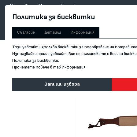
Начало
За нас
Магазини
Контакти
Политика за бисквитки
НОЖОВЕ
АКСЕСОАРИ
ЗАТОЧВАНЕ
Съгласие
Детайли
Информация
Този уебсайт използва бисквитки за подобряване на потребит
Използвайки нашия уебсайт, Вие се съгласявате с всички биск
Обратно към продукта
Политика за Бисквитки.
Прочетете повече в таб Информация.
Запиши избора