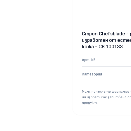
Строп Chefsblade - 
изработен от есте
кожа - CB 100133
Арт. №
Категория
Моля, попълнете формуляра в
ни изпратите запитване о
продукт.