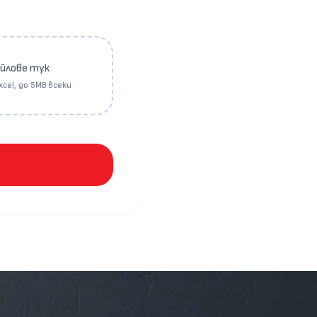
айлове тук
Excel, до 5MB всеки