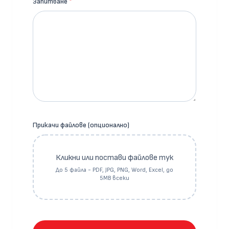
Запитване
*
Прикачи файлове (опционално)
Кликни или постави файлове тук
До 5 файла - PDF, JPG, PNG, Word, Excel, до
5MB всеки