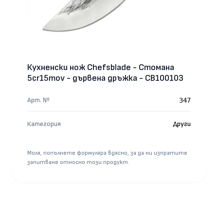
Кухненски нож Chefsblade - Стомана
5cr15mov - дървена дръжка - CB100103
Арт. №
347
Категория
Други
Моля, попълнете формуляра вдясно, за да ни изпратите
запитване относно този продукт.