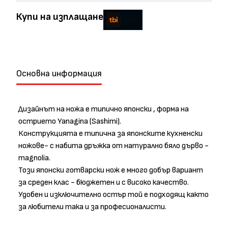
Купи на изплащане
Основна информация
Дизайнът на ножа е типично японски , форма на
острието Yanagina (Sashimi).
Конструкцията е типична за японските кухненски
ножове- с набита дръжка от натурално бяло дърво -
magnolia.
Този японски готварски нож е много добър вариант
за среден клас - бюджетен и с високо качество.
Удобен и изключително остър той е подходящ както
за любители така и за професионалисти.