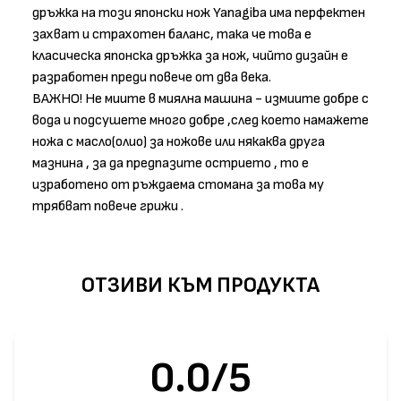
дръжка на този японски нож Yanagiba има перфектен
захват и страхотен баланс, така че това е
класическа японска дръжка за нож, чийто дизайн е
разработен преди повече от два века.
ВАЖНО! Не миите в миялна машина - измиите добре с
вода и подсушете много добре ,след което намажете
ножа с масло(олио) за ножове или някаква друга
мазнина , за да предпазите острието , то е
изработено от ръждаема стомана за това му
трябват повече грижи .
ОТЗИВИ КЪМ ПРОДУКТА
0.0/5