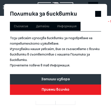
Политика за бисквитки
Начало
/
Форма на острието
/
Yanagiba
/
Готварски нож - SATAKE - 
Съгласие
Детайли
Информация
Този уебсайт използва бисквитки за подобряване на
потребителското изживяване.
Използвайки нашия уебсайт, Вие се съгласявате с всички
бисквитки в съответствие с нашата Политика за
Бисквитки.
Прочетете повече в таб Информация.
Запиши избора
Приеми всичко