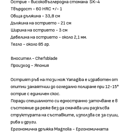
Острие - високовъглеродна стомана SK-4
Твърдост - 60 HRC +/- 1
Обща дължина - 33,8 см
Дължина на острието - 21 см
Ширина на острието - 3 см
Дебелина на острието - около 2,1 мм.
Тегло - около 85 гр.
Вносител - Chefsblade
Произход - Япония
Острият ръб на този нож Yanagiba е изработен от
опитни занаятчии до огледално полиране при 12-15°
острие с единичен скос.
Поради специалното си едностранно заточване е в
състояние да реже без да смачква или разкъсва
структурата на съставките, използва се за суши,
риба и други.
Ергономична дръжка Magnolia - Ергономичната