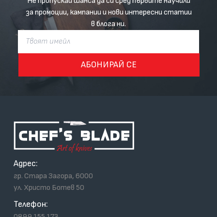
Не пропускай шанса да си сред първите научили
за промоции, кампании и нови интересни статии
в блога ни.
АБОНИРАЙ СЕ
Адрес:
гр. Стара Загора, 6000
ул. Христо Ботев 50
Телефон:
0899 155 173