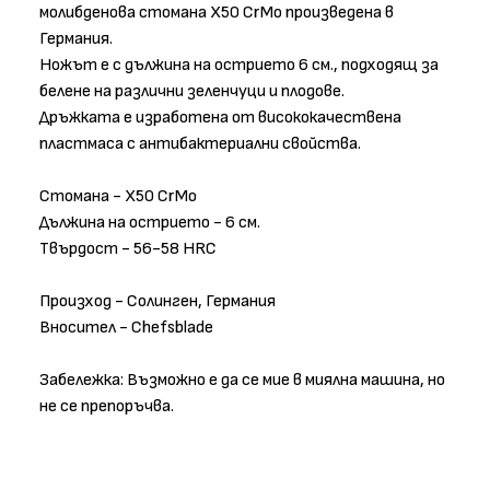
молибденова стомана X50 CrMo произведена в
Германия.
Ножът е с дължина на острието 6 см., подходящ за
белене на различни зеленчуци и плодове.
Дръжката е изработена от висококачествена
пластмаса с антибактериални свойства.
Стомана - X50 CrMo
Дължина на острието - 6 см.
Твърдост - 56-58 HRC
Произход - Солинген, Германия
Вносител - Chefsblade
Забележка: Възможно е да се мие в миялна машина, но
не се препоръчва.