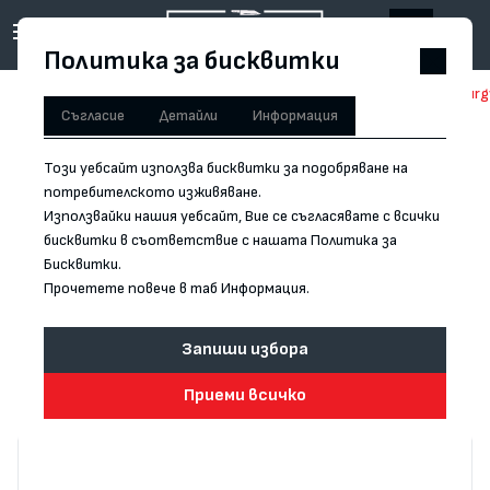
Политика за бисквитки
Начало
/
Форма на острието
/
Други
/
Кухненски нож за белене Burg
Съгласие
Детайли
Информация
Този уебсайт използва бисквитки за подобряване на
потребителското изживяване.
Използвайки нашия уебсайт, Вие се съгласявате с всички
бисквитки в съответствие с нашата Политика за
Бисквитки.
Прочетете повече в таб Информация.
Запиши избора
Приеми всичко