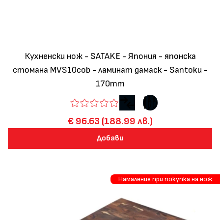
Кухненски нож - SATAKE - Япония - японска
стомана MVS10cob - ламинат дамаск - Santoku -
170mm
€ 96.63 (188.99 лв.)
Добави
Намаление при покупка на нож