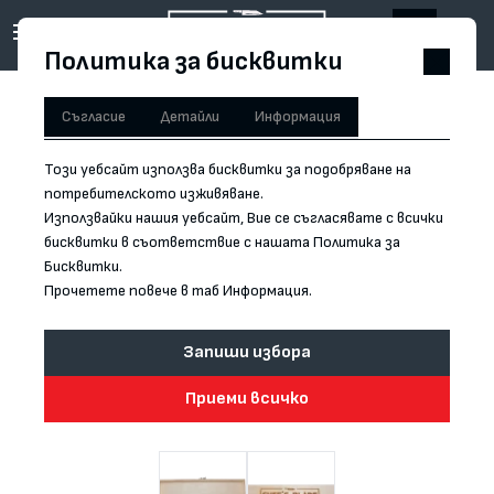
Политика за бисквитки
Начало
/
Кутия за нож - Chefsblade - България
Съгласие
Детайли
Информация
Намаление при покупка на нож
Този уебсайт използва бисквитки за подобряване на
потребителското изживяване.
Използвайки нашия уебсайт, Вие се съгласявате с всички
бисквитки в съответствие с нашата Политика за
Бисквитки.
Прочетете повече в таб Информация.
Запиши избора
Приеми всичко