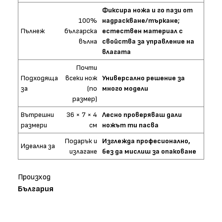
Фиксира ножа и го пази от
100%
надраскване/търкане;
Пълнеж
българска
естествен материал с
вълна
свойства за управление на
влагата
Почти
Подходяща
всеки нож
Универсално решение за
за
(по
много модели
размер)
Вътрешни
36 × 7 × 4
Лесно проверяваш дали
размери
см
ножът ти пасва
Подарък и
Изглежда професионално,
Идеална за
излагане
без да мислиш за опаковане
Произход
България