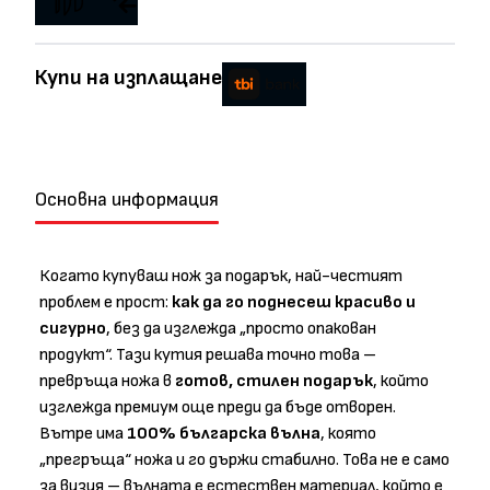
Купи на изплащане
Основна информация
Когато купуваш нож за подарък, най-честият
проблем е прост:
как да го поднесеш красиво и
сигурно
, без да изглежда „просто опакован
продукт“. Тази кутия решава точно това –
превръща ножа в
готов, стилен подарък
, който
изглежда премиум още преди да бъде отворен.
Вътре има
100% българска вълна
, която
„прегръща“ ножа и го държи стабилно. Това не е само
за визия – вълната е естествен материал, който е