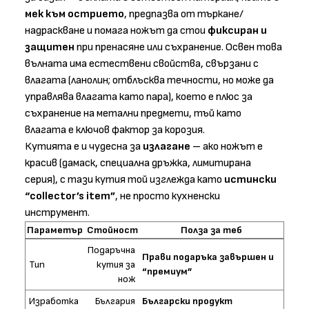
мек към острието
, предпазва от търкане/
надраскване и помага ножът да стои
фиксиран и
защитен
при пренасяне или съхранение. Освен това
вълната има естествени свойства, свързани с
влагата (ланолин; отблъсква течности, но може да
управлява влагата като пара), което е плюс за
съхранение на метални предмети, тъй като
влагата е ключов фактор за корозия.
Кутията е и чудесна за
излагане
– ако ножът е
красив (дамаск, специална дръжка, лимитирана
серия), с тази кутия той изглежда като
истински
“collector’s item”
, не просто кухненски
инструмент.
Параметър
Стойност
Полза за теб
Подаръчна
Прави подаръка завършен и
Тип
кутия за
“премиум”
нож
Изработка
България
Български продукт