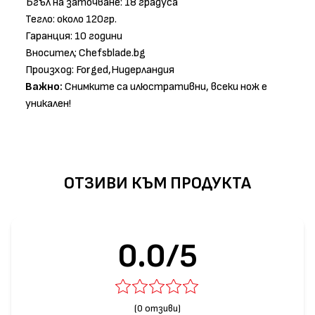
Ъгъл на заточване: 18 градуса
Тегло: около 120гр.
Гаранция: 10 години
Вносител; Chefsblade.bg
Произход: Forged,Нидерландия
Важно:
Снимките са илюстративни, всеки нож е
уникален!
ОТЗИВИ КЪМ ПРОДУКТА
0.0/5
(0 отзиви)