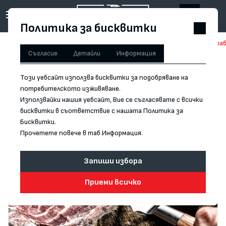
Политика за бисквитки
Начало
/
Ръчна изработка
/
Нож за филетиране Forged - Ръчна израб
Съгласие
Детайли
Информация
Този уебсайт използва бисквитки за подобряване на
потребителското изживяване.
Използвайки нашия уебсайт, Вие се съгласявате с всички
бисквитки в съответствие с нашата Политика за
Бисквитки.
Прочетете повече в таб Информация.
Запиши избора
Приеми всичко