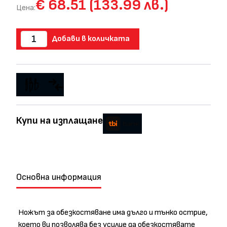
€ 68.51 (133.99 лв.)
Цена:
Добави в количката
Купи на изплащане
Основна информация
Ножът за обезкостяване има дълго и тънко острие,
което ви позволява без усилие да обезкостявате