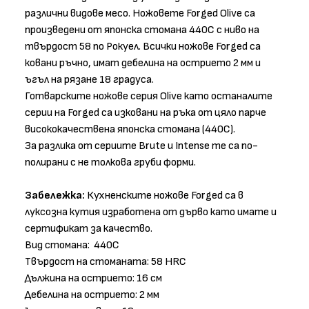
различни видове месо. Ножовете Forged Olive са
произведени от японска стомана 440C с ниво на
твърдост 58 по Рокуел. Всички ножове Forged са
ковани ръчно, имат дебелина на острието 2 мм и
ъгъл на рязане 18 градуса.
Готварските ножове серия Olive като останалите
серии на Forged са изковани на ръка от цяло парче
висококачествена японска стомана (440C).
За разлика от сериите Brute и Intense те са по-
полирани с не толкова груби форми.
Забележка:
Кухненските ножове Forged са в
луксозна кутия изработена от дърво като имате и
сертификат за качество.
Вид стомана: 440C
Твърдост на стоманата: 58 HRC
Дължина на острието: 16 см
Дебелина на острието: 2 мм