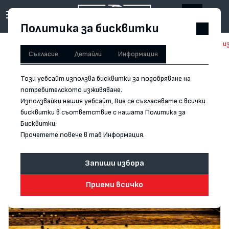
Политика за бисквитки
Начало
/
Ръчна изработка
/
Нож за обезкостяване Forged - Ръчна и
Съгласие
Детайли
Информация
Този уебсайт използва бисквитки за подобряване на
потребителското изживяване.
Използвайки нашия уебсайт, Вие се съгласявате с всички
бисквитки в съответствие с нашата Политика за
Бисквитки.
Прочетете повече в таб Информация.
Запиши избора
Приеми всичко