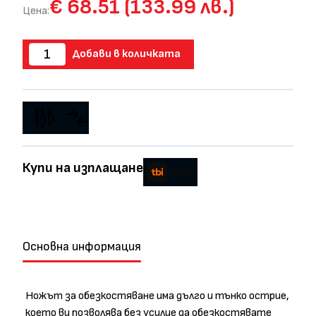
€ 68.51 (133.99 лв.)
Цена:
Добави в количката
Купи на изплащане
Основна информация
Ножът за обезкостяване има дълго и тънко острие,
което ви позволява без усилие да обезкостявате