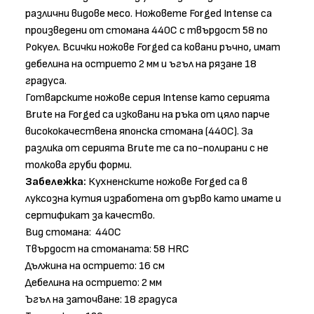
различни видове месо. Ножовете Forged Intense са
произведени от стомана 440C с твърдост 58 по
Рокуел. Всички ножове Forged са ковани ръчно, имат
дебелина на острието 2 мм и ъгъл на рязане 18
градуса.
Готварските ножове серия Intense като серията
Brute на Forged са изковани на ръка от цяло парче
висококачествена японска стомана (440C). За
разлика от серията Brute те са по-полирани с не
толкова груби форми.
Забележка:
Кухненските ножове Forged са в
луксозна кутия изработена от дърво като имате и
сертификат за качество.
Вид стомана: 440C
Твърдост на стоманата: 58 HRC
Дължина на острието: 16 см
Дебелина на острието: 2 мм
Ъгъл на заточване: 18 градуса