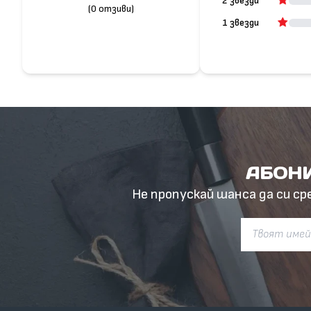
2 звезди
(0 отзиви)
1 звезди
АБОНИ
Не пропускай шанса да си ср