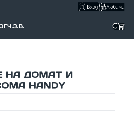
Вход
Любими
ОГ
Ч.З.В.
Е НА ДОМАТ И
COMA HANDY