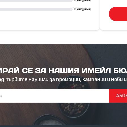
(0 отзиви)
(0 отзиви)
РАЙ СЕ ЗА НАШИЯ ИМЕЙЛ Б
ед първите научили за промоции, кампании и нови 
АБО