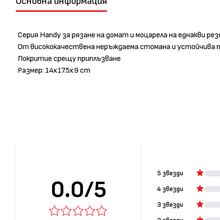
Основна информация
Серия Handy за рязане на домат и моцарела на еднакви рез
От висококачествена неръждаема стомана и устойчива 
Покритие срещу приплъзване
Размер: 14х17.5х9 cm
5 звезди
0.0/5
4 звезди
3 звезди