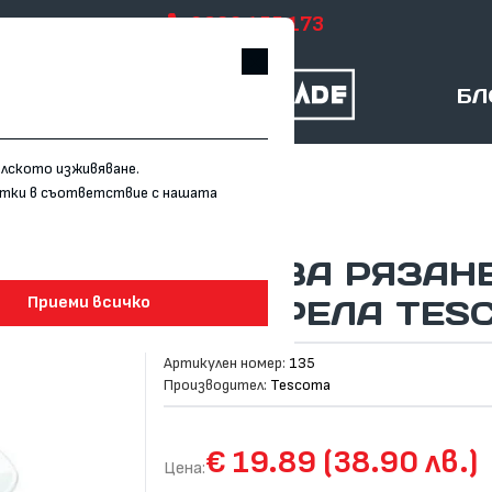
0899 155 173
БЛ
елското изживяване.
витки в съответствие с нашата
УРЕД ЗА РЯЗАН
МОЦАРЕЛА TES
Приеми всичко
Артикулен номер:
135
Производител:
Tescoma
€ 19.89 (38.90 лв.)
Цена: