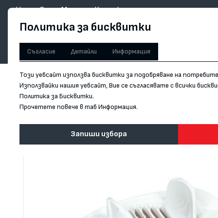
Начало
За нас
Магазини
Контакти
Политика за бисквитки
НОЖОВЕ
АКСЕСОАРИ
ЗАТОЧВАНЕ
Съгласие
Детайли
Информация
Начало
/
Уред за рязане на домат и моцарела Tescoma Handy
Този уебсайт използва бисквитки за подобряване на потребит
Използвайки нашия уебсайт, Вие се съгласявате с всички биск
Политика за Бисквитки.
Прочетете повече в таб Информация.
Запиши избора